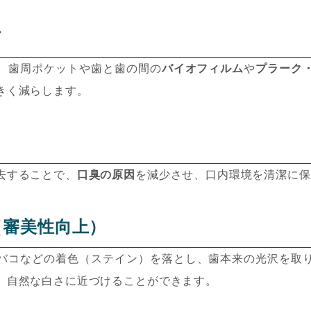
防
、歯周ポケットや歯と歯の間の
バイオフィルム
や
プラーク
きく減らします。
去することで、
口臭の原因
を減少させ、口内環境を清潔に保
（審美性向上）
バコなどの着色（ステイン）を落とし、歯本来の光沢を取
、自然な白さに近づけることができます。