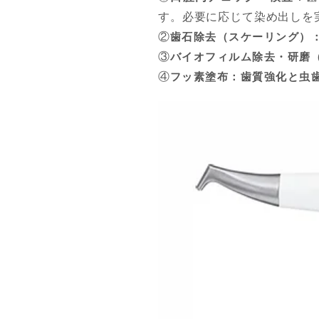
す。必要に応じて染め出しを
②
歯石除去（スケーリング）
③
バイオフィルム除去・研磨（
④
フッ素塗布
：歯質強化と虫