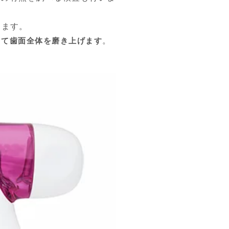
します。
って歯面全体を磨き上げます
。