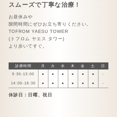
スムーズで丁寧な治療！
お昼休みや
隙間時間にぜひお立ち寄りください。
TOFROM YAESU TOWER
(トフロム ヤエス タワー)
より歩いてすぐ。
診療時間
月
火
水
木
金
土
日
9:30-13:00
●
●
●
●
●
●
-
14:00-18:30
●
●
●
●
●
●
-
休診日：日曜、祝日