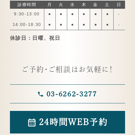
診療時間
月
火
水
木
金
土
日
9:30-13:00
●
●
●
●
●
●
-
14:00-18:30
●
●
●
●
●
●
-
休診日：日曜、祝日
ご予約・ご相談はお気軽に！
03-6262-3277
24時間WEB予約